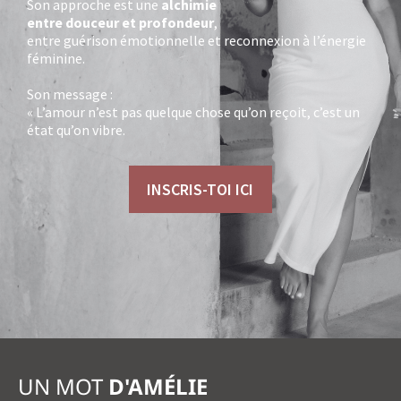
Son approche est une
alchimie
entre douceur et profondeur
,
entre guérison émotionnelle et reconnexion à l’énergie
féminine.
Son message :
« L’amour n’est pas quelque chose qu’on reçoit, c’est un
état qu’on vibre.
INSCRIS-TOI ICI
UN MOT
D'AMÉLIE