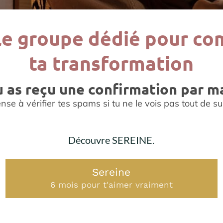
 le groupe dédié pour c
ta transformation
u as reçu une confirmation par ma
nse à vérifier tes spams si tu ne le vois pas tout de su
Découvre SEREINE.
Sereine
6 mois pour t'aimer vraiment