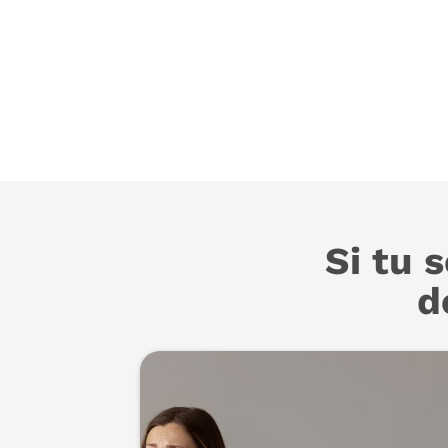
Si tu 
d