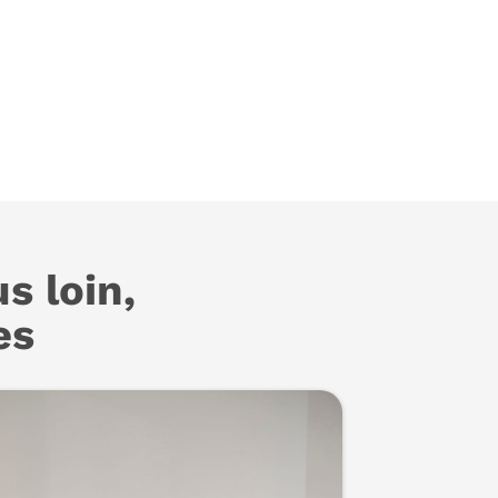
s loin,
es