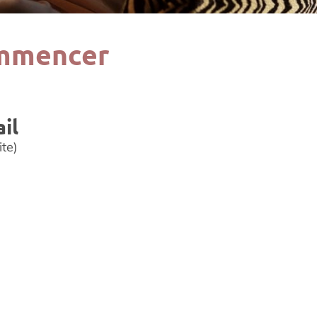
ommencer
il
ite)