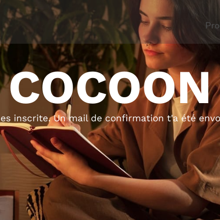
Pr
COCOON
 es inscrite. Un mail de confirmation t'a été envo