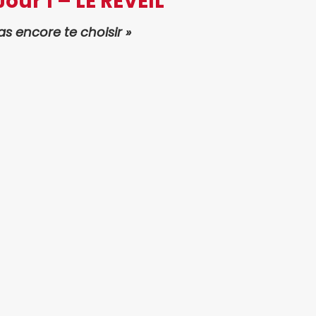
our 1 – LE RÉVEIL
as encore te choisir »