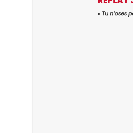
REPLAY J
«
Tu n’oses p