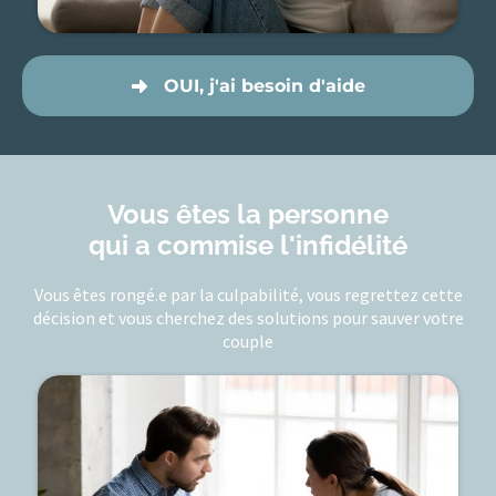
OUI, j'ai besoin d'aide
Vous êtes la personne
qui a commise l'infidélité
Vous êtes rongé.e par la culpabilité, vous regrettez cette
décision et vous cherchez des solutions pour sauver votre
couple