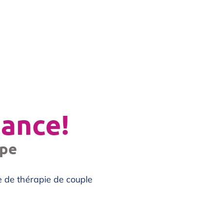
iance!
ape
e de thérapie de couple